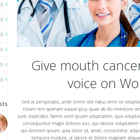
3)
3)
3)
5)
Give mouth cancer
5)
voice on Wo
0)
Sed ut perspiciatis, unde omnis iste natus error sit vol
sts
totam rem aperiam eaque ipsa, quae ab illo inventore verit
sunt, explicabo. Nemo enim ipsam voluptatem, quia voluptas s
consequuntur magni dolores eos, qui ratione voluptatem 
qui dolorem ipsum, quia dolor sit, amet, consectetur, adip
tempora incidunt, ut labore et dolore magnam aliqu