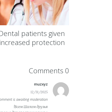
Dental patients given
increased protection
0 Comments
muzxyz
12/31/2025
omment is awaiting moderation.
Всем Шалом друзья!