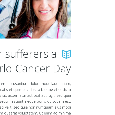
 sufferers a
rld Cancer Day
uptatem accusantium doloremque laudantium,
atis et quasi architecto beatae vitae dicta
it, aspernatur aut odit aut fugit, sed quia
sequi nesciunt, neque porro quisquam est,
isci velit, sed quia non numquam eius modi
am quaerat voluptatem. Ut enim ad minima