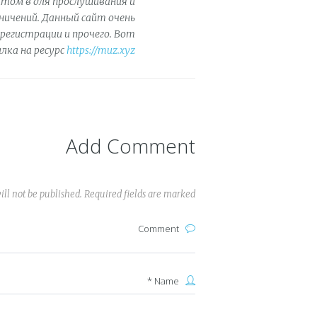
йтом в для прослушивания и
аничений. Данный сайт очень
регистрации и прочего. Вот
ылка на ресурс
https://muz.xyz/
Add Comment
ll not be published. Required fields are marked *