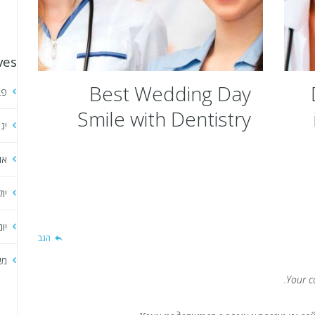
ves
Best Wedding Day
פב
Smile with Dentistry
ינ
Procedures
או
יול
יונ
הגב
מא
Your c