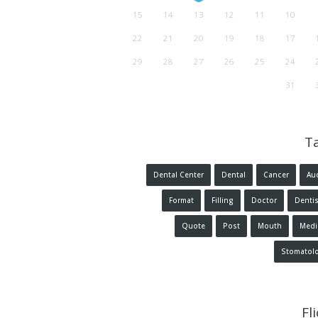
15
14
13
12
11
10
22
21
20
19
18
17
29
28
27
26
25
24
31
T
Dental Center
Dental
Cancer
Au
Format
Filling
Doctor
Dentis
Quote
Post
Mouth
Medi
Stomatol
Fl