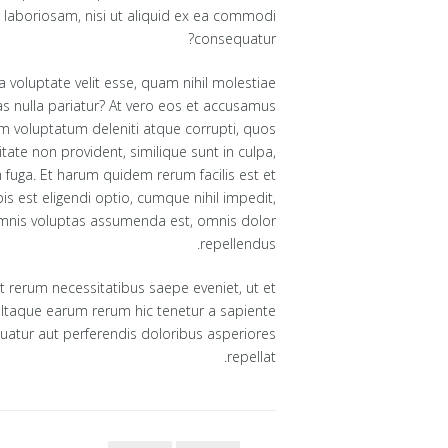
 laboriosam, nisi ut aliquid ex ea commodi
consequatur?
a voluptate velit esse, quam nihil molestiae
as nulla pariatur? At vero eos et accusamus
um voluptatum deleniti atque corrupti, quos
tate non provident, similique sunt in culpa,
m fuga. Et harum quidem rerum facilis est et
s est eligendi optio, cumque nihil impedit,
mnis voluptas assumenda est, omnis dolor
repellendus.
 rerum necessitatibus saepe eveniet, ut et
 Itaque earum rerum hic tenetur a sapiente
quatur aut perferendis doloribus asperiores
repellat.