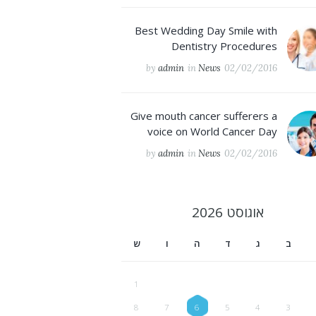
Best Wedding Day Smile with
Dentistry Procedures
by
admin
in
News
02/02/2016
Give mouth cancer sufferers a
voice on World Cancer Day
by
admin
in
News
02/02/2016
אוגוסט
2026
ב
ג
ד
ה
ו
ש
1
8
7
6
5
4
3