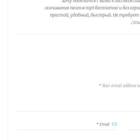
Хочу поделится с вами классным са
скачивания песен в mp3 бесплатно и без огр
простой, удобный, быстрый. Не требует 
.
сс
Your email address wi