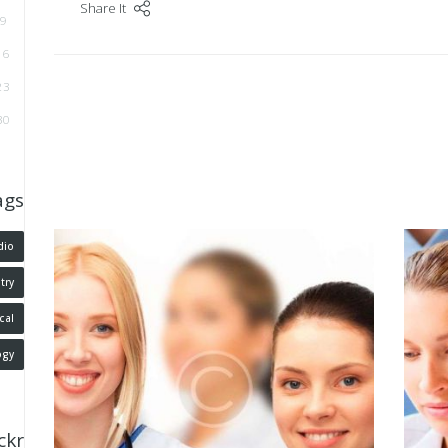
Share It
9
16
23
30
ags
dio
try
cal
ogy
ickr