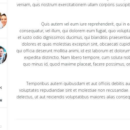
veniam, quis nostrum exercitationem ullam corporis suscipit
Quis autem vel eum iure reprehenderit, qui in e
consequatur, vel illum, qui dolorem eum fugiat, quo volupt
et iusto odio dignissimos ducimus, qui blanditiis praesenti
dolores et quas molestias excepturi sint, obcaecati cupidi
qui officia deserunt mollitia animi, id est laborum et doloru
expedita distinctio. Nam libero tempore, cum soluta nobi
quo minus id, quod maxime placeat, facere possimus, o
Temporibus autem quibusdam et aut officiis debitis aut
voluptates repudiandae sint et molestiae non recusandae.
delectus, ut aut reiciendis voluptatibus maiores alias conse
א
2