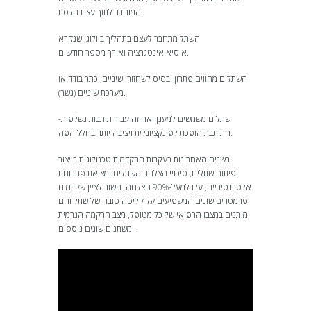
המוחדר לתוך עצם הלסת.
השתל מתחבר לעצם בתהליך ביולוגי שנקרא
אוסיאואינטגרציה ואורך מספר חודשים.
השתלים מהווים פתרון ובסיס לשחזורי שיניים, כתר בודד או
מערכת שיניים (גשר).
שתלים משמשים למעגן ואחיזה עבור תותבות נשלפות-
התותבת הופכת לפונקציונלית ויציבה יותר בחלל הפה.
בשנים האחרונות בעקבות התקדמות טכנולוגית בייצור
ופיתוח שתלים, סיכויי הצלחת השתלים ומציאת פתרונות
אלטרנטיביים, עלו למעל-90% הצלחה. חשוב לציין שקיימים
פרמטרים שונים המשפיעים על קליטה טובה של שתל והם
מותנים במצבו הרפואי של כל מטופל, מצב הרקמה הגרמית
ומשתנים שונים נוספים.