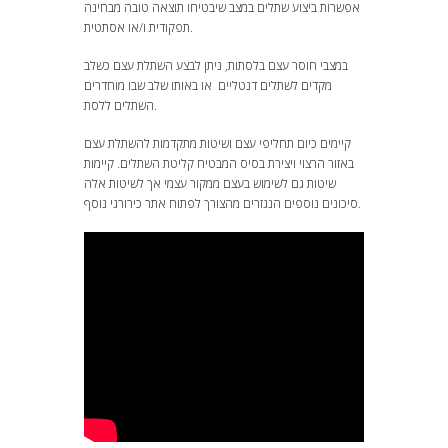
אפשרות ביצוע שתלים במצב שיבטיחו תוצאה טובה מבחינה
תפקודית ו/או אסתטית.
במצבי חוסר עצם בלסתות, ניתן לבצע השתלת עצם כשלב
מקדים לשתלים דנטליים או באותו שלב שבו מוחדרים
השתלים ללסת.
קיימים כיום תחליפי עצם ושיטות מתקדמות להשתלת עצם
באזור הרצוי ויצירת בסיס המבטיח קליטת השתלים. קיימות
שיטות גם לשימוש בעצם ממקור עצמי אך לשיטות אלה
סיכונים נוספים הנגזרים מהצורך לפתוח אתר כירורגי נוסף.