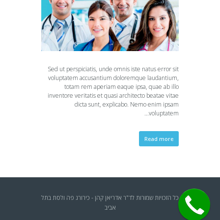
Sed ut perspiciatis, unde omnis iste natus error sit
voluptatem accusantium doloremque laudantium,
totam rem aperiam eaque ipsa, quae ab illo
inventore veritatis et quasi architecto beatae vitae
dicta sunt, explicabo. Nemo enim ipsam
voluptatem...
Read more
כל הזכויות שמורות לד"ר אדריאן קהן - כירורג פה ולסת בתל
אביב