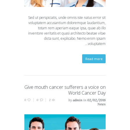
Sed ut perspiciatis, unde omnis iste natus error sit
voluptatem accusantium doloremque laudantium,
totam rem aperiam eaque ipsa, quae ab illo
inventore veritatis et quasi architecto beatae vitae
dicta sunt, explicabo. Nemo enim ipsam
voluptatem...
Read more
Give mouth cancer sufferers a voice on
World Cancer Day
0
0
2
by
admin
in
02/02/2016
News