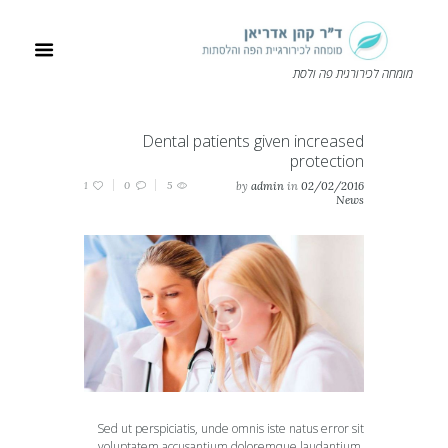
מומחה לכירורגית פה ולסת
Dental patients given increased
protection
1
0
5
by
admin
in
02/02/2016
News
Sed ut perspiciatis, unde omnis iste natus error sit
voluptatem accusantium doloremque laudantium,