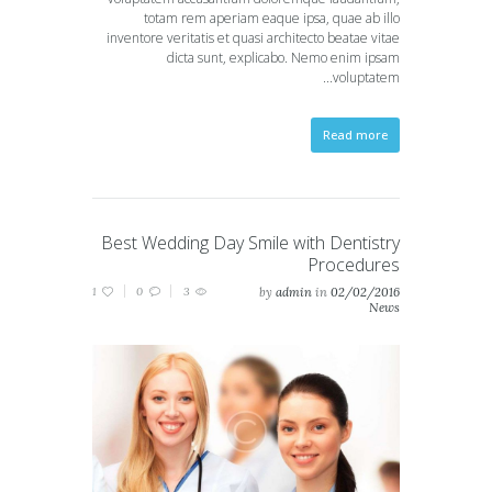
totam rem aperiam eaque ipsa, quae ab illo
inventore veritatis et quasi architecto beatae vitae
dicta sunt, explicabo. Nemo enim ipsam
voluptatem...
Read more
Best Wedding Day Smile with Dentistry
Procedures
1
0
3
by
admin
in
02/02/2016
News