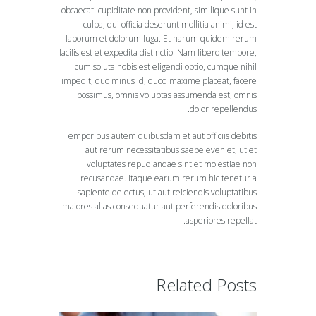
obcaecati cupiditate non provident, similique sunt in
culpa, qui officia deserunt mollitia animi, id est
laborum et dolorum fuga. Et harum quidem rerum
facilis est et expedita distinctio. Nam libero tempore,
cum soluta nobis est eligendi optio, cumque nihil
impedit, quo minus id, quod maxime placeat, facere
possimus, omnis voluptas assumenda est, omnis
dolor repellendus.
Temporibus autem quibusdam et aut officiis debitis
aut rerum necessitatibus saepe eveniet, ut et
voluptates repudiandae sint et molestiae non
recusandae. Itaque earum rerum hic tenetur a
sapiente delectus, ut aut reiciendis voluptatibus
maiores alias consequatur aut perferendis doloribus
asperiores repellat.
Related Posts