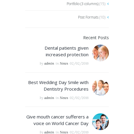
Portfolio (3 columns)
(15)
Post Formats
(10)
Recent Posts
Dental patients given
increased protection
by
admin
in
News
02/02/2016
Best Wedding Day Smile with
Dentistry Procedures
by
admin
in
News
02/02/2016
Give mouth cancer sufferers a
voice on World Cancer Day
by
admin
in
News
02/02/2016