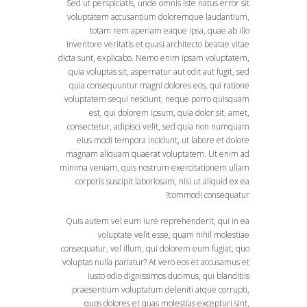
Sed ut perspiciatis, unde omnis iste natus error sit
voluptatem accusantium doloremque laudantium,
totam rem aperiam eaque ipsa, quae ab illo
inventore veritatis et quasi architecto beatae vitae
dicta sunt, explicabo. Nemo enim ipsam voluptatem,
quia voluptas sit, aspernatur aut odit aut fugit, sed
quia consequuntur magni dolores eos, qui ratione
voluptatem sequi nesciunt, neque porro quisquam
est, qui dolorem ipsum, quia dolor sit, amet,
consectetur, adipisci velit, sed quia non numquam
eius modi tempora incidunt, ut labore et dolore
magnam aliquam quaerat voluptatem. Ut enim ad
minima veniam, quis nostrum exercitationem ullam
corporis suscipit laboriosam, nisi ut aliquid ex ea
commodi consequatur?
Quis autem vel eum iure reprehenderit, qui in ea
voluptate velit esse, quam nihil molestiae
consequatur, vel illum, qui dolorem eum fugiat, quo
voluptas nulla pariatur? At vero eos et accusamus et
iusto odio dignissimos ducimus, qui blanditiis
praesentium voluptatum deleniti atque corrupti,
quos dolores et quas molestias excepturi sint,