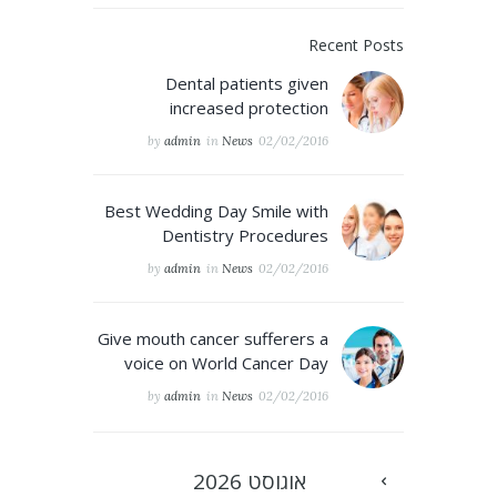
Recent Posts
Dental patients given
increased protection
by
admin
in
News
02/02/2016
Best Wedding Day Smile with
Dentistry Procedures
by
admin
in
News
02/02/2016
Give mouth cancer sufferers a
voice on World Cancer Day
by
admin
in
News
02/02/2016
אוגוסט
2026