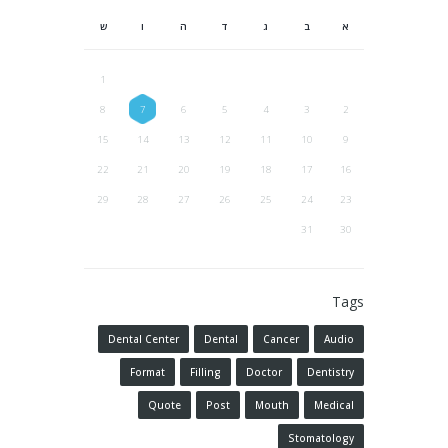
א
ב
ג
ד
ה
ו
ש
1
8
7
6
5
4
3
2
15
14
13
12
11
10
9
22
21
20
19
18
17
16
29
28
27
26
25
24
23
31
30
Tags
Dental Center
Dental
Cancer
Audio
Format
Filling
Doctor
Dentistry
Quote
Post
Mouth
Medical
Stomatology