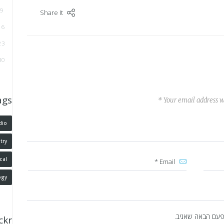
9
Share It
16
23
30
ags
Your email address wi
dio
try
cal
ogy
פעם הבאה שאגיב.
ickr