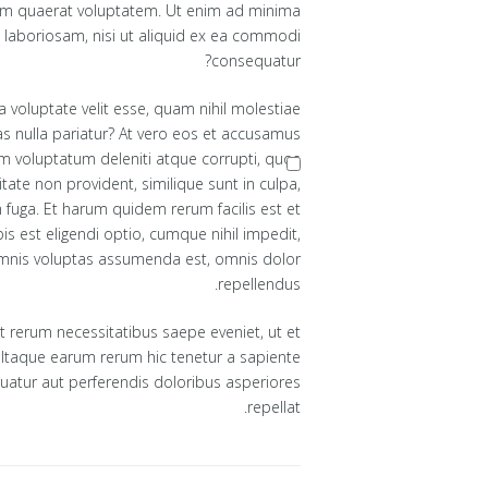
am quaerat voluptatem. Ut enim ad minima
 laboriosam, nisi ut aliquid ex ea commodi
consequatur?
a voluptate velit esse, quam nihil molestiae
as nulla pariatur? At vero eos et accusamus
um voluptatum deleniti atque corrupti, quos
tate non provident, similique sunt in culpa,
m fuga. Et harum quidem rerum facilis est et
s est eligendi optio, cumque nihil impedit,
mnis voluptas assumenda est, omnis dolor
repellendus.
 rerum necessitatibus saepe eveniet, ut et
 Itaque earum rerum hic tenetur a sapiente
quatur aut perferendis doloribus asperiores
repellat.