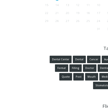
15
14
13
12
11
10
22
21
20
19
18
17
29
28
27
26
25
24
31
T
Dental Center
Dental
Cancer
Au
Format
Filling
Doctor
Dentis
Quote
Post
Mouth
Medi
Stomatol
Fl