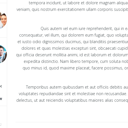
tempora incidunt, ut labore et dolore magnam aliqu
veniam, quis nostrum exercitationem ullam corporis suscipit
Quis autem vel eum iure reprehenderit, qui in e
consequatur, vel illum, qui dolorem eum fugiat, quo volupt
et iusto odio dignissimos ducimus, qui blanditiis praesenti
dolores et quas molestias excepturi sint, obcaecati cupidi
qui officia deserunt mollitia animi, id est laborum et doloru
expedita distinctio. Nam libero tempore, cum soluta nobi
quo minus id, quod maxime placeat, facere possimus, o
Temporibus autem quibusdam et aut officiis debitis aut
voluptates repudiandae sint et molestiae non recusandae.
א
delectus, ut aut reiciendis voluptatibus maiores alias conse
2