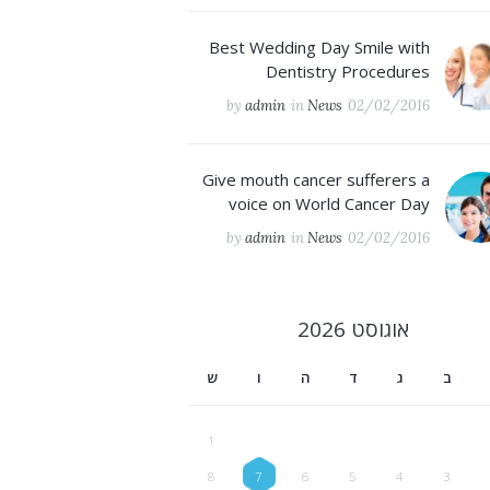
Best Wedding Day Smile with
Dentistry Procedures
by
admin
in
News
02/02/2016
Give mouth cancer sufferers a
voice on World Cancer Day
by
admin
in
News
02/02/2016
אוגוסט
2026
ב
ג
ד
ה
ו
ש
1
8
7
6
5
4
3