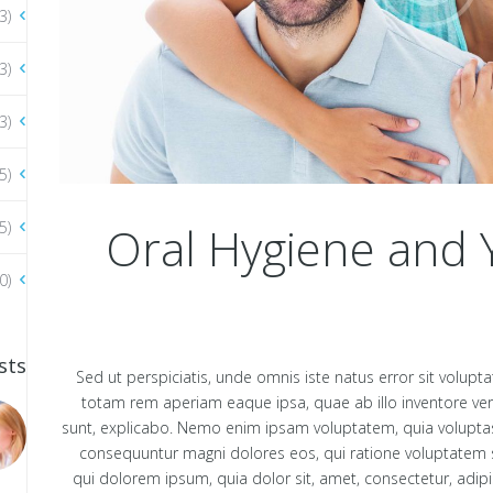
3)
3)
3)
5)
Oral Hygiene and 
5)
0)
sts
Sed ut perspiciatis, unde omnis iste natus error sit vol
totam rem aperiam eaque ipsa, quae ab illo inventore verit
sunt, explicabo. Nemo enim ipsam voluptatem, quia voluptas s
consequuntur magni dolores eos, qui ratione voluptatem 
qui dolorem ipsum, quia dolor sit, amet, consectetur, adip