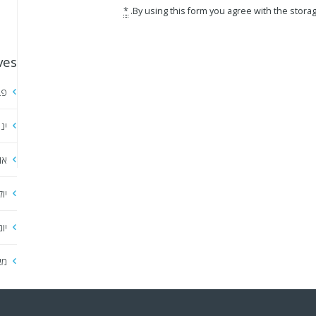
*
By using this form you agree with the storag
ves
פב
ינ
או
יול
יונ
מא