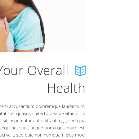
Your Overall
Health
uptatem accusantium doloremque laudantium,
atis et quasi architecto beatae vitae dicta
it, aspernatur aut odit aut fugit, sed quia
sequi nesciunt, neque porro quisquam est,
isci velit, sed quia non numquam eius modi