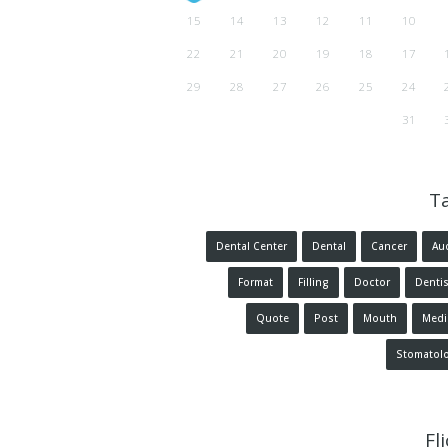
15
14
13
12
11
10
22
21
20
19
18
17
29
28
27
26
25
24
31
T
Dental Center
Dental
Cancer
Au
Format
Filling
Doctor
Dentis
Quote
Post
Mouth
Medi
Stomatol
Fl