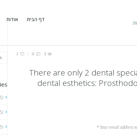
דף הבית
אודות
1
0
1
There are only 2 dental specia
dental esthetics: Prosthod
ies
5)
5)
5)
Your email address wi