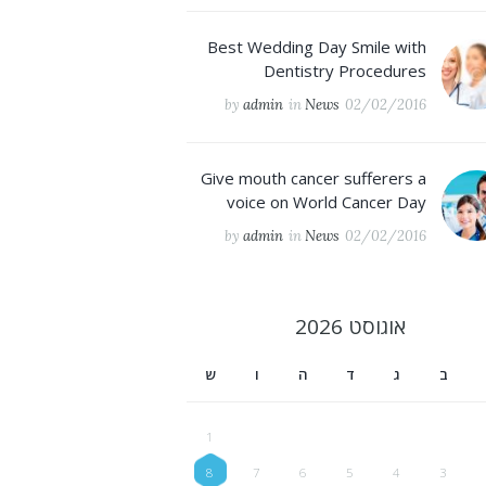
Best Wedding Day Smile with
Dentistry Procedures
by
admin
in
News
02/02/2016
Give mouth cancer sufferers a
voice on World Cancer Day
by
admin
in
News
02/02/2016
אוגוסט
2026
ב
ג
ד
ה
ו
ש
1
8
7
6
5
4
3