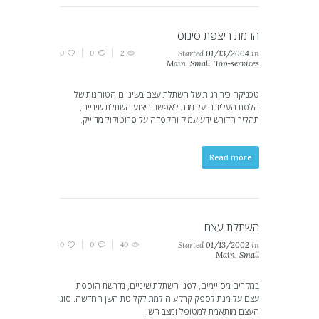
הרמת ריצפת סינוס
0
0
2
Started
01/13/2004
in
Main
,
Small
,
Top-services
טכניקה כירורגית של השתלת עצם בשיניים הטוחנות של
הלסת העליונה על מנת לאפשר ביצוע השתלת שיניים,
תהליך הדורש ידע עמוק והקפדה על פרוטוקול מדוייק.
Read more
השתלת עצם
0
0
40
Started
01/13/2002
in
Main
,
Small
במקרים מסויימים, לפני השתלת שיניים, נדרשת הוספת
עצם על מנת לספק קרקע הולמת לקליטת השן החדשה. סוג
העצם מותאמת למטופל ומצב השן.