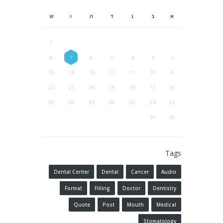
א
ב
ג
ד
ה
ו
ש
1
8
7
6
5
4
3
2
15
14
13
12
11
10
9
22
21
20
19
18
17
16
29
28
27
26
25
24
23
31
30
Tags
Dental Center
Dental
Cancer
Audio
Format
Filling
Doctor
Dentistry
Quote
Post
Mouth
Medical
Stomatology