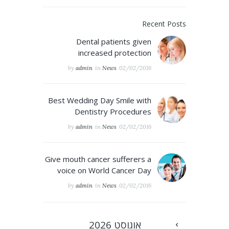
Recent Posts
Dental patients given
increased protection
by
admin
in
News
02/02/2016
Best Wedding Day Smile with
Dentistry Procedures
by
admin
in
News
02/02/2016
Give mouth cancer sufferers a
voice on World Cancer Day
by
admin
in
News
02/02/2016
אוגוסט
2026