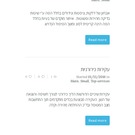
Main
,
Small
אבחון של דלקות, ציסטות וגידולים בחלל הפה ע”י שיטות
בדיקה מהירות ופשוטות . איתור מוקדם של בעיות בחלל
הפה הינה קריטית לסוג ומשך הטיפול הנדרש.
Read more
עקירות כירורגיות
0
0
1
Started
01/13/2016
in
Main
,
Small
,
Top-services
עקירות שיניים הדורשות הליך כירורגי לצורך חשיפה והוצאה
של השן. העקירה מבוצעת בכלים מתקדמים תוך התחשבות
מצב המטופל ובד”כ ההחלמה מהירה וקלה.
Read more